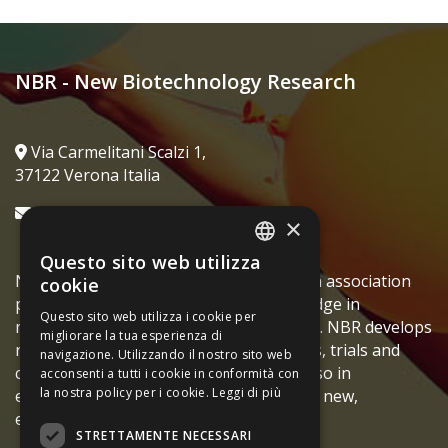
NBR - New Biotechnology Research
Via Carmelitani Scalzi 1,
37122 Verona Italia
info@fibroadenoma.it
×
Questo sito web utilizza
ITALIAN
NBR - New Biotechnology Research is an association
cookie
promoting medical and scientific knowledge in
ENGLISH
Questo sito web utilizza i cookie per
medicare, nationwide and internationally. NBR develops
migliorare la tua esperienza di
research and studies, supports meetings, trials and
navigazione. Utilizzando il nostro sito web
courses in biomedical field. Cooperate also in
acconsenti a tutti i cookie in conformità con
la nostra policy per i cookie.
Leggi di più
evaluation of patents and copyrights for new,
emerging solution.
STRETTAMENTE NECESSARI