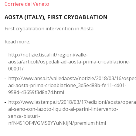
Corriere del Veneto
AOSTA (ITALY), FIRST CRYOABLATION
First cryoablation intervention in Aosta.
Read more:
http://notizie.tiscali.it/regioni/valle-
aosta/articoli/ospedali-ad-aosta-prima-crioablazione-
00001/
http://www.ansa.it/valledaosta/notizie/2018/03/16/osped
ad-aosta-prima-crioablazione_3d5e488b-fe11-4d01-
958d-43659f3d8a74.html
http://www.lastampa.it/2018/03/17/edizioni/aosta/opera
al-seno-con-lazoto-liquido-al-parini-lintervento-
senza-bisturi-
nfN451OF4VGMS0YYuNkIjN/premium.html