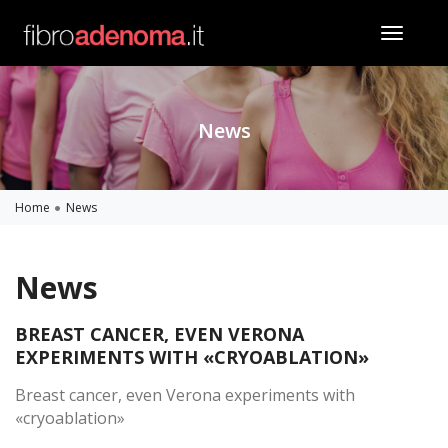
toggle
naviga
News
Home
News
News
BREAST CANCER, EVEN VERONA
EXPERIMENTS WITH «CRYOABLATION»
Breast cancer, even Verona experiments with
«cryoablation»