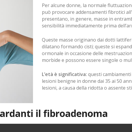
Per alcune donne, la normale fluttuazion
può provocare addensamenti fibrotici all
presentano, in genere, masse in entramb
sensibilità immediatamente prima dell’arri
Queste masse originano dai dotti lattiferi
dilatano formando cisti; queste si espan
ormonale in occasione delle mestruazion
morbide e possono essere singole o mult
L’età è significativa:
questi cambiamenti s
lesioni benigne in donne dai 35 ai 50 ann
lesioni, a causa della ridotta o assente 
rdanti il fibroadenoma