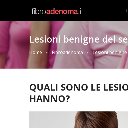
Lesioni benigne del s
Home
Fibroadenoma
Lesioni benigne
QUALI SONO LE LESIO
HANNO?