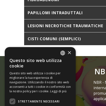
PAPILLOMI INTRADUTTALI
LESIONI NECROTICHE TRAUMATICHE
CISTI COMUNI (SEMPLICI)
×
Questo sito web utilizza
ITALIAN
cookie
NB
ENGLISH
Questo sito web utilizza i cookie per
migliorare la tua esperienza di
Via Carmelitani Scalzi 1,
NBR - 
navigazione. Utilizzando il nostro sito web
acconsenti a tutti i cookie in conformità con
37122 Verona Italia
interna
la nostra policy per i cookie.
Leggi di più
promuov
info@fibroadenoma.it
applica
STRETTAMENTE NECESSARI