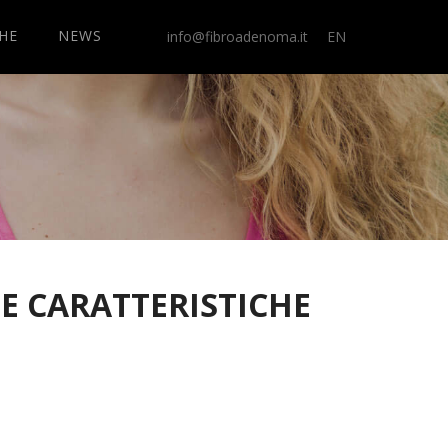
CHE
NEWS
info@fibroadenoma.it
EN
HE CARATTERISTICHE